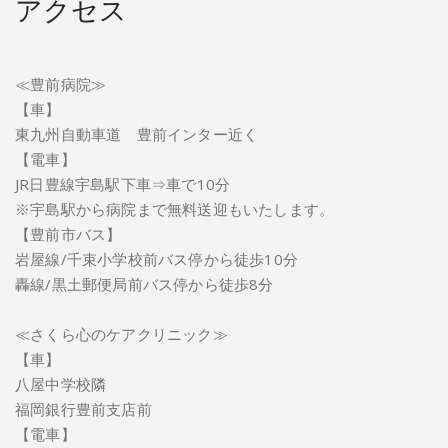
アクセス
≪豊前病院≫
【車】
東九州自動車道 豊前インター近く
【電車】
JR日豊線宇島駅下車⇒車で10分
※宇島駅から病院まで無料送迎もいたします。
【豊前市バス】
岩屋線/千束小学校前バス停から徒歩10分
轟線/黒土郵便局前バス停から徒歩8分
≪さくら心のケアクリニック≫
【車】
八屋中学校隣
福岡銀行豊前支店前
【電車】