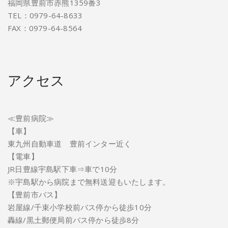
福岡県豊前市赤熊1359番3
TEL：0979-64-8633
FAX：0979-64-8564
アクセス
≪豊前病院≫
【車】
東九州自動車道 豊前インター近く
【電車】
JR日豊線宇島駅下車⇒車で10分
※宇島駅から病院まで無料送迎もいたします。
【豊前市バス】
岩屋線/千束小学校前バス停から徒歩10分
轟線/黒土郵便局前バス停から徒歩8分